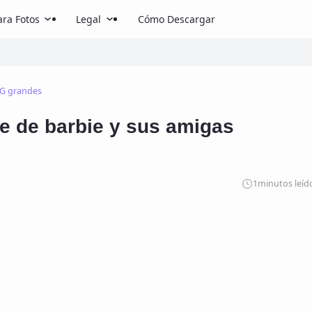
ra Fotos
Legal
Cómo Descargar
G grandes
e de barbie y sus amigas
1
minutos leíd