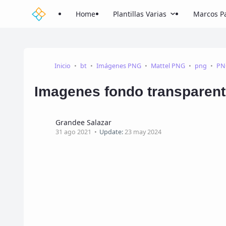
Home
Plantillas Varias
Marcos Pa
Inicio
bt
Imágenes PNG
Mattel PNG
png
PN
Imagenes fondo transparent
Grandee Salazar
31 ago 2021
Update:
23 may 2024