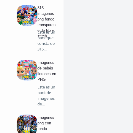
PNG de …
315
imagenes
png fondo
transparent
e de lilo y
Este es un
stitch
pack que
consta de
315
imágenes
grand…
Imágenes
de bebés
llorones en
PNG
Este es un
pack de
imágenes
de
personajes
y masco…
Imágenes
png con
fondo