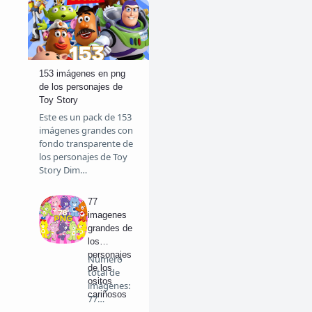
153 imágenes en png
de los personajes de
Toy Story
Este es un pack de 153
imágenes grandes con
fondo transparente de
los personajes de Toy
Story Dim…
77
imagenes
grandes de
los
personajes
Numero
de los
total de
ositos
imágenes:
cariñosos
77
Personajes