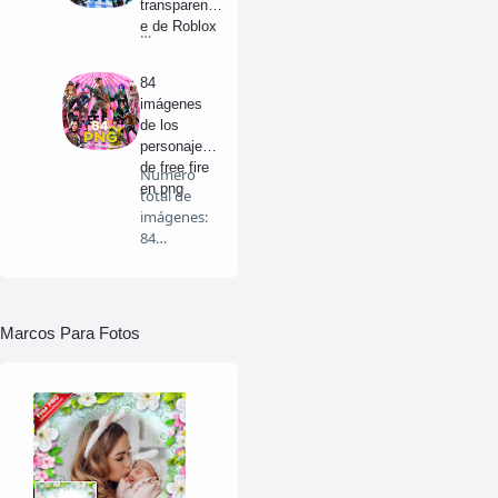
transparent
e de Roblox
…
84
imágenes
de los
personajes
de free fire
Numero
en png
total de
imágenes:
84
Personajes
PNG de…
Marcos Para Fotos