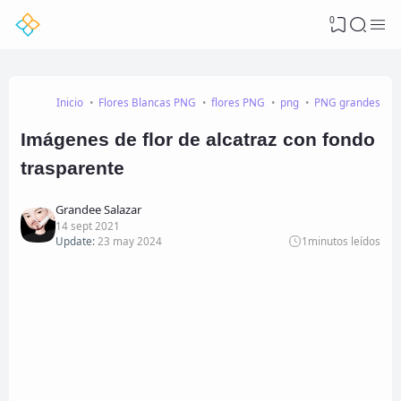
0
Inicio
Flores Blancas PNG
flores PNG
png
PNG grandes
Imágenes de flor de alcatraz con fondo
trasparente
Grandee Salazar
14 sept 2021
Update:
23 may 2024
1
minutos leídos