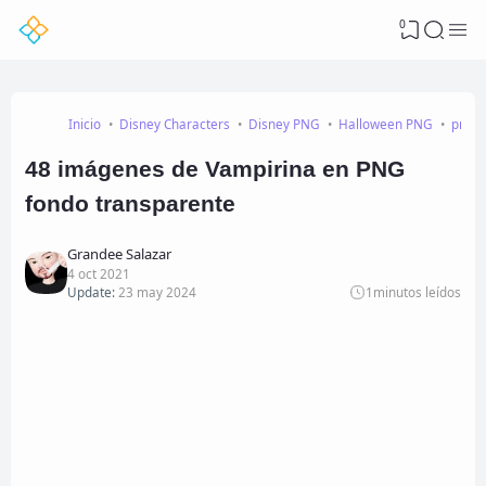
0
Inicio
Disney Characters
Disney PNG
Halloween PNG
png
48 imágenes de Vampirina en PNG
fondo transparente
Grandee Salazar
4 oct 2021
Update:
23 may 2024
1
minutos leídos