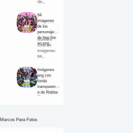
de
personajes
y masco…
84
imágenes
de los
personajes
de free fire
Numero
en png
total de
imágenes:
84
Personajes
PNG de…
Imágenes
png con
fondo
transparent
e de Roblox
…
Marcos Para Fotos