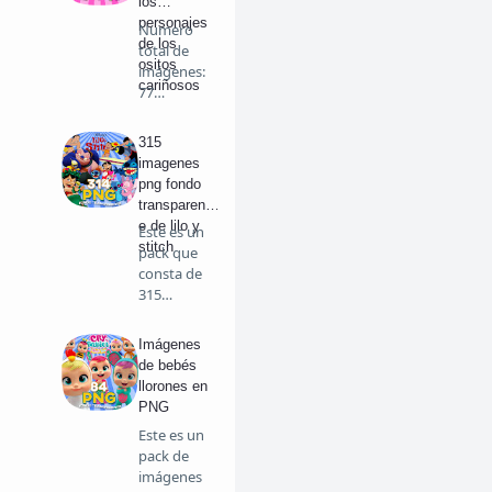
los
personajes
Numero
de los
total de
ositos
imágenes:
cariñosos
77
Personajes
PNG de …
315
imagenes
png fondo
transparent
e de lilo y
Este es un
stitch
pack que
consta de
315
imágenes
grand…
Imágenes
de bebés
llorones en
PNG
Este es un
pack de
imágenes