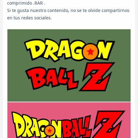
comprimido .RAR .
Si te gusta nuestro contenido, no se te olvide compartirnos
en tus redes sociales.