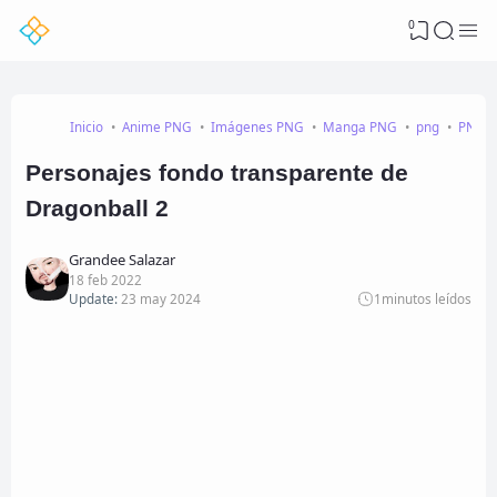
0
Inicio
Anime PNG
Imágenes PNG
Manga PNG
png
PNG g
Personajes fondo transparente de
Dragonball 2
Grandee Salazar
18 feb 2022
Update:
23 may 2024
1
minutos leídos