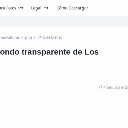
ra Fotos
Legal
Cómo Descargar
caricaturas
png
PNG de Disney
ondo transparente de Los
1
minutos leíd