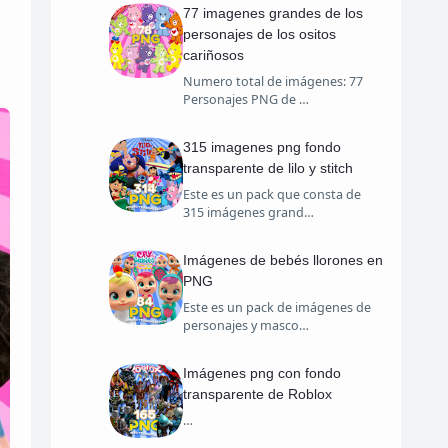
77 imagenes grandes de los
personajes de los ositos
cariñosos
Numero total de imágenes: 77
Personajes PNG de …
315 imagenes png fondo
transparente de lilo y stitch
Este es un pack que consta de
315 imágenes grand…
Imágenes de bebés llorones en
PNG
Este es un pack de imágenes de
personajes y masco…
Imágenes png con fondo
transparente de Roblox
…