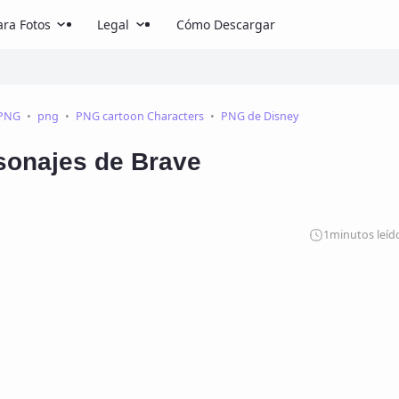
ra Fotos
Legal
Cómo Descargar
 PNG
png
PNG cartoon Characters
PNG de Disney
sonajes de Brave
1
minutos leíd