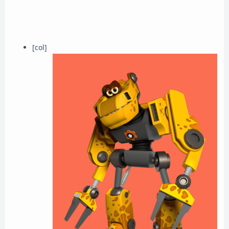
[col]