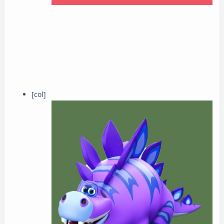
[col]