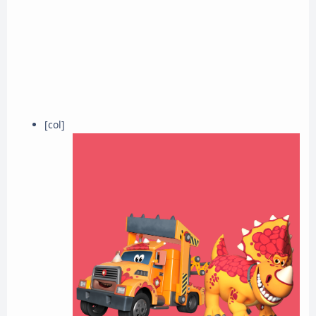
[col]