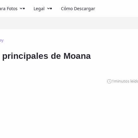
ra Fotos
Legal
Cómo Descargar
ey
 principales de Moana
1
minutos leíd